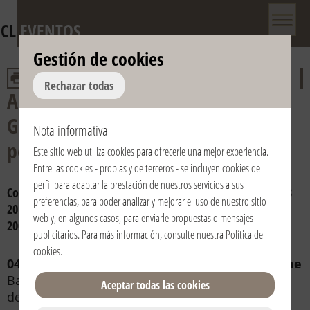
CL
EVENTOS
Gestión de cookies
Rechazar todas
Aniversario de la muerte de don
Giussani y del reconocimiento
Nota informativa
pontificio de la Fraternidad
Este sitio web utiliza cookies para ofrecerle una mejor experiencia.
Entre las cookies - propias y de terceros - se incluyen cookies de
perfil para adaptar la prestación de nuestros servicios a sus
Consulta por año:
2024
2023
2022
2021
2020
2019
2018
preferencias, para poder analizar y mejorar el uso de nuestro sitio
2017
2016
2015
2014
2013
2012
2011
2010
2009
2008
web y, en algunos casos, para enviarle propuestas o mensajes
2007
2006
publicitarios. Para más información, consulte nuestra
Política de
cookies
.
04/03/2012 | 18:00 | Italia / Italy | Roma / Rome
Basilica Papale di San Pietro in Vaticano - Altare
Aceptar todas las cookies
della Cattedra