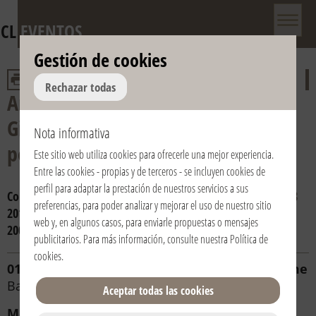
CL
EVENTOS
Gestión de cookies
Rechazar todas
Aniversario de la muerte de don
Giussani y del reconocimiento
Nota informativa
pontificio de la Fraternidad
Este sitio web utiliza cookies para ofrecerle una mejor experiencia.
Entre las cookies - propias y de terceros - se incluyen cookies de
perfil para adaptar la prestación de nuestros servicios a sus
Consulta por año:
2024
2023
2022
2021
2020
2019
2018
preferencias, para poder analizar y mejorar el uso de nuestro sitio
2017
2016
2015
2014
2013
2012
2011
2010
2009
2008
web y, en algunos casos, para enviarle propuestas o mensajes
2007
2006
publicitarios. Para más información, consulte nuestra
Política de
cookies
.
01/03/2018 | 20:00 | Italia / Italy | Roma / Rome
Basilica SS. XII Apostoli
Aceptar todas las cookies
Mons. Angelo De Donatis
-
Vicario Generale di