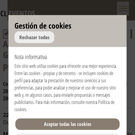
CL
EVENTOS
Gestión de cookies
Rechazar todas
Aniversario de la muerte de don
Giussani y del reconocimiento
Nota informativa
pontificio de la Fraternidad
Este sitio web utiliza cookies para ofrecerle una mejor experiencia.
Entre las cookies - propias y de terceros - se incluyen cookies de
perfil para adaptar la prestación de nuestros servicios a sus
Consulta por año:
2024
2023
2022
2021
2020
2019
2018
preferencias, para poder analizar y mejorar el uso de nuestro sitio
2017
2016
2015
2014
2013
2012
2011
2010
2009
2008
web y, en algunos casos, para enviarle propuestas o mensajes
2007
2006
publicitarios. Para más información, consulte nuestra
Política de
cookies
.
22/02/2024 | 18:00 | Italia / Italy | Palermo
Duomo
Aceptar todas las cookies
Mons. Corrado Lorefice
-
Arcivescovo metropolita