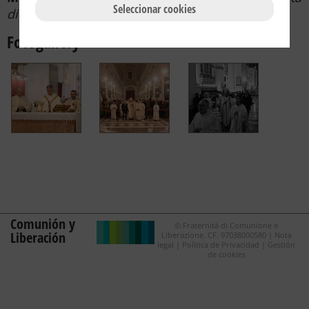
Seleccionar cookies
di Palermo
Fotogallery
Comunión y
© Fraternità di Comunione e
Liberación
Liberazione. CF. 97038000580 |
Nota
legal
|
Polìtica de Privacidad
|
Gestión
de cookies