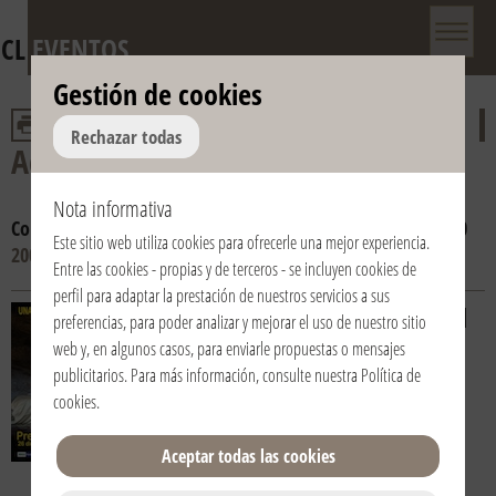
CL
EVENTOS
Gestión de cookies
Rechazar todas
Adviento y Navidad
Nota informativa
Consulta por año:
2016
2015
2014
2013
2012
2011
2010
Este sitio web utiliza cookies para ofrecerle una mejor experiencia.
2009
2008
Entre las cookies - propias y de terceros - se incluyen cookies de
perfil para adaptar la prestación de nuestros servicios a sus
26/12/2009 | 15:00 | Italia / Italy |
preferencias, para poder analizar y mejorar el uso de nuestro sitio
Agliate - Carate Brianza (Monza
web y, en algunos casos, para enviarle propuestas o mensajes
Brianza)
publicitarios. Para más información, consulte nuestra
Política de
Presepe vivente
cookies
.
Il Presepe Vivente vuole essere
Aceptar todas las cookies
l’occasione per rendere presente la