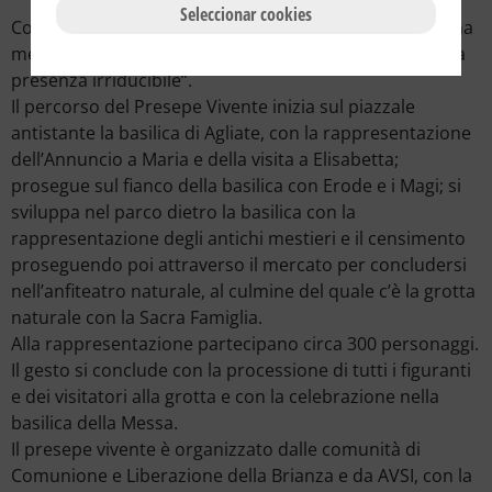
venuta di Gesù nel mondo qui e ora.
Seleccionar cookies
Come ogni anno sarà proposta a tutti i partecipanti una
meditazione. Il tema scelto per questa edizione è: “Una
presenza irriducibile”.
Il percorso del Presepe Vivente inizia sul piazzale
antistante la basilica di Agliate, con la rappresentazione
dell’Annuncio a Maria e della visita a Elisabetta;
prosegue sul fianco della basilica con Erode e i Magi; si
sviluppa nel parco dietro la basilica con la
rappresentazione degli antichi mestieri e il censimento
proseguendo poi attraverso il mercato per concludersi
nell’anfiteatro naturale, al culmine del quale c’è la grotta
naturale con la Sacra Famiglia.
Alla rappresentazione partecipano circa 300 personaggi.
Il gesto si conclude con la processione di tutti i figuranti
e dei visitatori alla grotta e con la celebrazione nella
basilica della Messa.
Il presepe vivente è organizzato dalle comunità di
Comunione e Liberazione della Brianza e da AVSI, con la