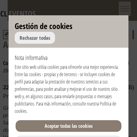
CL
EVENTOS
Gestión de cookies
Rechazar todas
Adviento y Navidad
Nota informativa
Consulta por año:
2016
2015
2014
2013
2012
2011
2010
Este sitio web utiliza cookies para ofrecerle una mejor experiencia.
2009
2008
Entre las cookies - propias y de terceros - se incluyen cookies de
perfil para adaptar la prestación de nuestros servicios a sus
22/12/2009 | 16:30 | Italia / Italy | Cesena (Forlì)
preferencias, para poder analizar y mejorar el uso de nuestro sitio
Presepe vivente
web y, en algunos casos, para enviarle propuestas o mensajes
publicitarios. Para más información, consulte nuestra
Política de
Giunto alla sua sesta edizione, il Presepe vivente è
cookies
.
proposto alla città dalle scuole della Fondazione del
Sacro Cuore di Cesena. Nella Piazza del Teatro Bonci,
Aceptar todas las cookies
dove sarà allestito il quadro dell’Annunciazione, il