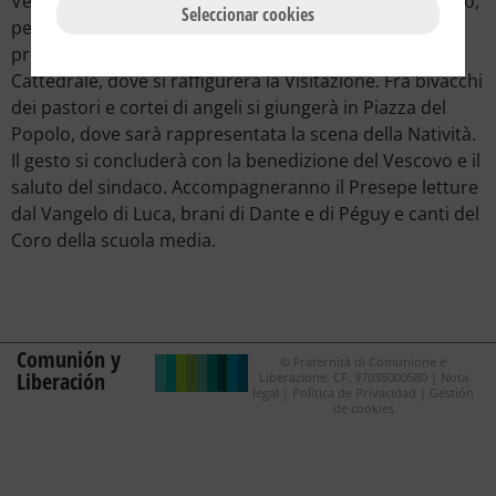
Vescovo mons. Antonio Lanfranchi porterà il suo saluto,
Seleccionar cookies
per unirsi poi il corteo che avanzerà fra le scene del
presepe allestite lungo le vie, fino al sagrato della
Cattedrale, dove si raffigurerà la Visitazione. Fra bivacchi
dei pastori e cortei di angeli si giungerà in Piazza del
Popolo, dove sarà rappresentata la scena della Natività.
Il gesto si concluderà con la benedizione del Vescovo e il
saluto del sindaco. Accompagneranno il Presepe letture
dal Vangelo di Luca, brani di Dante e di Péguy e canti del
Coro della scuola media.
Comunión y
© Fraternità di Comunione e
Liberación
Liberazione. CF. 97038000580 |
Nota
legal
|
Polìtica de Privacidad
|
Gestión
de cookies