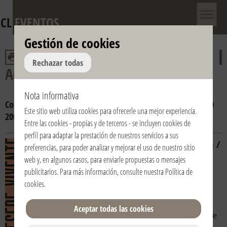
CL
EVENTOS
Gestión de cookies
Rechazar todas
Adviento y Navidad
Nota informativa
Consulta por año:
2016
2015
2014
2013
2012
2011
2010
Este sitio web utiliza cookies para ofrecerle una mejor experiencia.
2009
2008
Entre las cookies - propias y de terceros - se incluyen cookies de
perfil para adaptar la prestación de nuestros servicios a sus
26/12/2016 | 15:00 | Italia /
preferencias, para poder analizar y mejorar el uso de nuestro sitio
Italy | Carate Brianza
web y, en algunos casos, para enviarle propuestas o mensajes
(Monza Brianza)
publicitarios. Para más información, consulte nuestra
Política de
Basilica di Agliate
cookies
.
Presepe Vivente
Aceptar todas las cookies
Il Presepe Vivente vuole essere