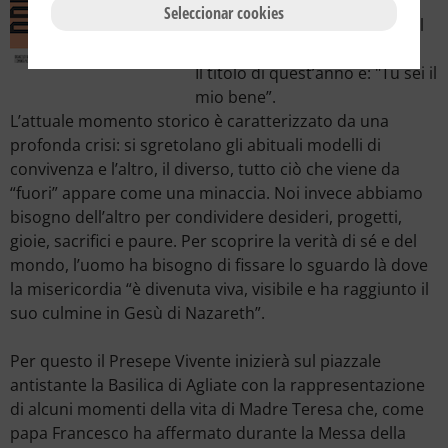
l'occasione per rendere
Seleccionar cookies
presente la venuta di Gesù nel
mondo qui e ora.
Il titolo di quest’anno è: "Tu sei il
mio bene”.
L’attuale momento storico è caratterizzato da una
profonda crisi: si sgretolano gli abituali modelli di
convivenza e l’altro, il diverso, tutto ciò che viene da
“fuori” appare come una minaccia. Noi invece abbiamo
bisogno dell’altro per condividere desideri, progetti,
gioie, sacrifici e paure. Per scoprire la verità di sé e del
mondo, l’uomo ha bisogno di fissare lo sguardo là dove
la misericordia “è divenuta viva, visibile e ha raggiunto il
suo culmine in Gesù di Nazareth”.
Per questo il Presepe Vivente inizierà sul piazzale
antistante la Basilica di Agliate con la rappresentazione
di alcuni momenti della vita di Madre Teresa che, come
papa Francesco ha affermato durante la Messa della